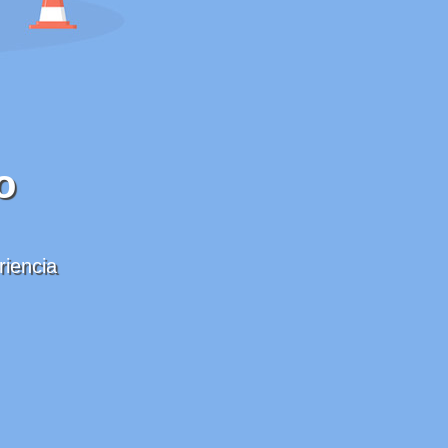
o
riencia